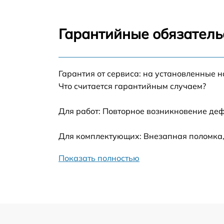
Ремонт модуля уп
пылесос
Ремонт переключа
Гарантийные обязатель
Морозильная
камера
Замена сенсора
Гарантия от сервиса: на установленные н
Сушильная машина
Что считается гарантийным случаем?
Кофеварка
Для работ: Повторное возникновение деф
Блендер
Для комплектующих: Внезапная поломка,
Показать полностью
Парогенератор
Кухонный комбайн
Тостер