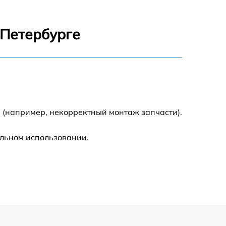
1900 р
750 р
-Петербурге
1600 р
 (например, некорректный монтаж запчасти).
альном использовании.