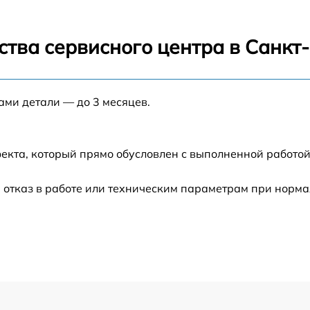
равления
от 70 мин
теля
от 70 мин
ства сервисного центра в Санкт
от 70 мин
ами детали — до 3 месяцев.
екта, который прямо обусловлен с выполненной работой
 отказ в работе или техническим параметрам при норм