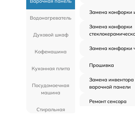
Варочная панель
Замена конфорки 
Водонагреватель
Замена конфорки
стеклокерамическ
Духовой шкаф
Замена конфорки 
Кофемашина
Прошивка
Кухонная плита
Замена инвентора
Посудомоечная
варочной панели
машина
Ремонт сенсора
Стиральная
машина
Замена панели уп
Вертикальный