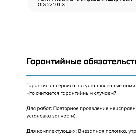
OIG 22101 X
Замена ТЭН Beko OIG 22101 X
Замена таймера Beko OIG 22101 X
Замена предохранителя Beko OIG 22101 X
Гарантийные обязательст
Замена шнура питания Beko OIG 22101 X
Гарантия от сервиса: на установленные нами
Замена термодатчика Beko OIG 22101 X
Что считается гарантийным случаем?
Замена панели управления Beko OIG 22101
X
Для работ: Повторное проявление неисправн
установка запчасти).
Для комплектующих: Внезапная поломка, утр