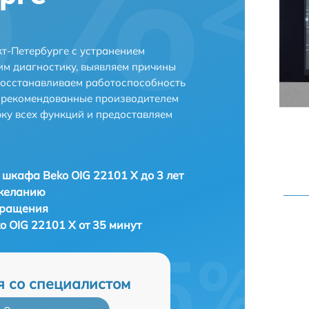
кт-Петербурге с устранением
м диагностику, выявляем причины
восстанавливаем работоспособность
и рекомендованные производителем
рку всех функций и предоставляем
 шкафа Beko OIG 22101 X до 3 лет
 желанию
бращения
o OIG 22101 X от 35 минут
я со специалистом