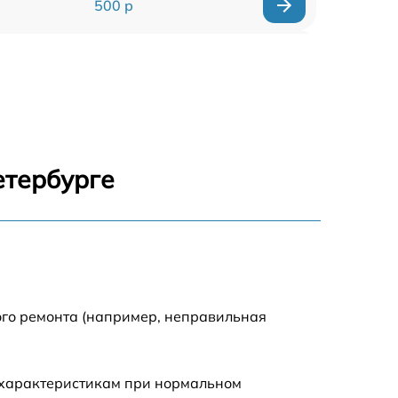
500 р
1200 р
500 р
700 р
етербурге
500 р
900 р
1500 р
ого ремонта (например, неправильная
 характеристикам при нормальном