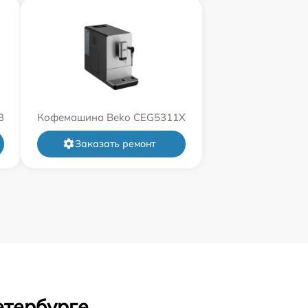
3
Кофемашина Beko CEG5311X
Заказать ремонт
етербурге