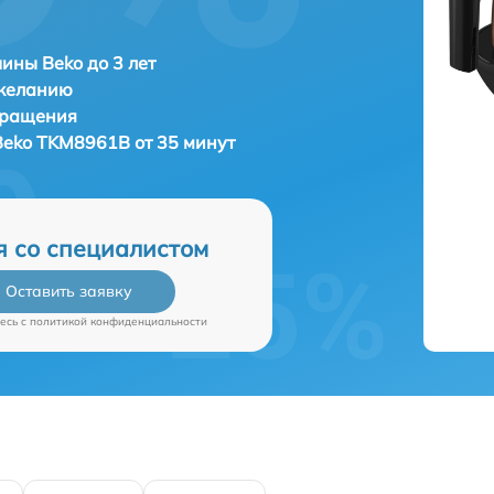
ны Beko до 3 лет
 желанию
бращения
Beko TKM8961B от 35 минут
я со специалистом
Оставить заявку
есь c
политикой конфиденциальности