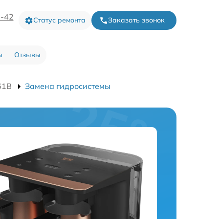
3-42
Статус ремонта
Заказать звонок
ы
Отзывы
61B
Замена гидросистемы