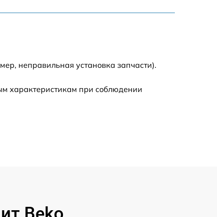
750 р
1100 р
1200 р
мер, неправильная установка запчасти).
900 р
ным характеристикам при соблюдении
600 р
750 р
750 р
1250 р
ит Beko