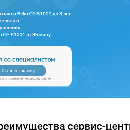
 плиты Beko CG 51001 до 3 лет
 желанию
бращения
o CG 51001 от 35 минут
я со специалистом
Оставить заявку
есь c
политикой конфиденциальности
реимущества сервис-цент