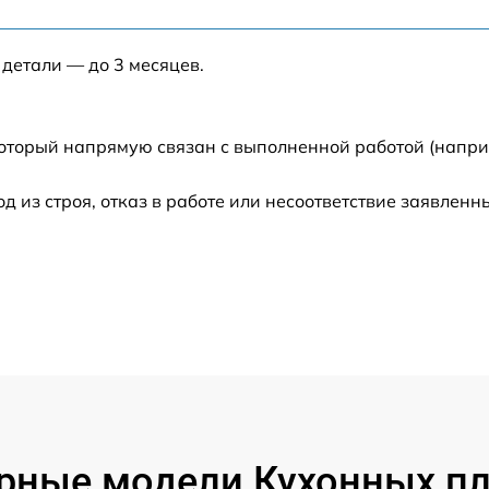
от 60 мин
 детали — до 3 месяцев.
от 60 мин
от 60 мин
который напрямую связан с выполненной работой (напри
o
от 60 мин
из строя, отказ в работе или несоответствие заявлен
от 60 мин
ko
от 60 мин
от 60 мин
от 60 мин
рные модели Кухонных пл