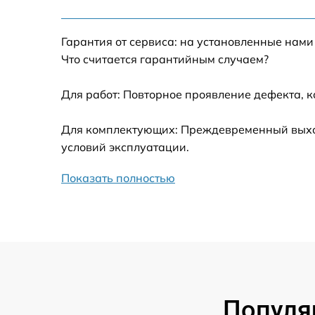
Ремонт электропроводки Beko CG 51001
Ремонт конфорки с расширением Beko CG
Гарантия от сервиса: на установленные нами
51001
Что считается гарантийным случаем?
Ремонт клеммной коробки Beko CG 51001
Для работ: Повторное проявление дефекта, 
Замена конфорки керамической плиты Bek
Для комплектующих: Преждевременный выход 
CG 51001
условий эксплуатации.
Ремонт чугунной конфорки Beko CG 51001
Показать полностью
Ремонт регулятора мощности конфорки Be
CG 51001
Замена регулятора мощности конфорки
Beko CG 51001
Ремонт платы сенсорного управления Beko
CG 51001
Популя
Замена конфорки с расширением Beko CG