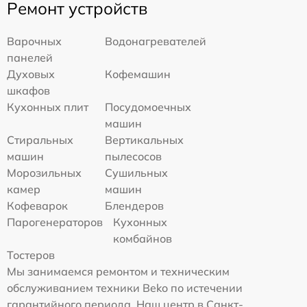
Ремонт устройств
Варочных
Водонагревателей
панелей
Духовых
Кофемашин
шкафов
Кухонных плит
Посудомоечных
машин
Стиральных
Вертикальных
машин
пылесосов
Морозильных
Сушильных
камер
машин
Кофеварок
Блендеров
Парогенераторов
Кухонных
комбайнов
Тостеров
Мы занимаемся ремонтом и техническим
обслуживанием техники Beko по истечении
гарантийного периода. Наш центр в Санкт-