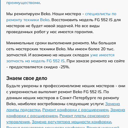
преимуществами
.
Мы ремонтируем Beko. Наши мастера -
специалисты по
ремонту техники Beko
. Восстановить модель FG 552 IS для
мастеров не будет новой задачей. На все виды
проведенных работ у нас имеется гарантия.
Минимальные сроки выполнения ремонта. Мы большая
сеть мастерских техники Beko. Мы имеем более 20 тыс.
запчастей. И возможно на наших складах
уже имеется
запчасть на модель FG 552 IS
. При заказе ремонта на сайте
- предоставляется скидка -25%.
Знаем свое дело
Будьте уверены в профессионализме наших мастеров - они
с уверенностью выполнят ремонт Beko FG 552 IS. По
данным наших мастеров в Санкт-Петербурге по ремонту
Beko, наиболее востребованы следующие услуги:
Замена
лампы подсветки
,
Ремонт конфорки с расширением
,
Замена
конфорки с расширением
,
Ремонт платы сенсорного
управления
,
Замена регулятора мощности конфорки
,
Ремонт регулятора мощности конфорки
,
Ремонт чугунной