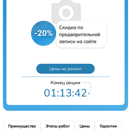
Скидка по
-20%
предварительной
записи на сайте
Цены на ремонт
Конец акции
01:13:41
Преимущества
Этапы работ
Цены
Гарантия
М