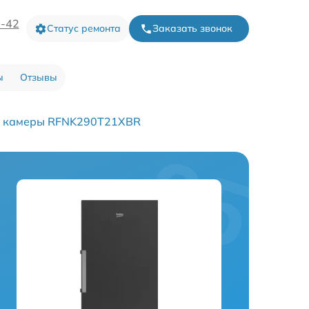
3-42
Статус ремонта
Заказать звонок
ы
Отзывы
й камеры RFNK290T21XBR