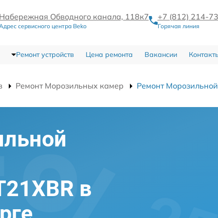
Набережная Обводного канала, 118к7
+7 (812) 214-7
Адрес сервисного центра Beko
Горячая линия
Ремонт устройств
Цена ремонта
Вакансии
Контакт
в
Ремонт Морозильных камер
Ремонт Морозильно
ильной
T21XBR в
рге