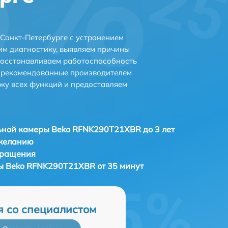
Санкт-Петербурге с устранением
м диагностику, выявляем причины
восстанавливаем работоспособность
и рекомендованные производителем
рку всех функций и предоставляем
ьной камеры Beko RFNK290T21XBR до 3 лет
 желанию
бращения
ы Beko RFNK290T21XBR от 35 минут
я со специалистом