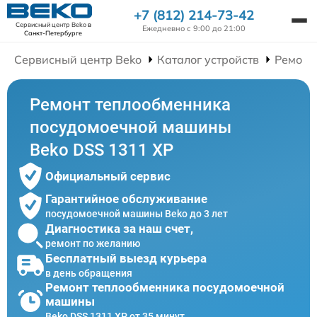
+7 (812) 214-73-42
Сервисный центр Beko
в
Ежедневно с 9:00 до 21:00
Санкт-Петербурге
Сервисный центр Beko
Каталог устройств
Ремонт
Ремонт теплообменника
посудомоечной машины
Beko DSS 1311 XP
Официальный сервис
Гарантийное обслуживание
посудомоечной машины Beko до 3 лет
Диагностика за наш счет,
ремонт по желанию
Бесплатный выезд курьера
в день обращения
Ремонт теплообменника посудомоечной
машины
Beko DSS 1311 XP от 35 минут