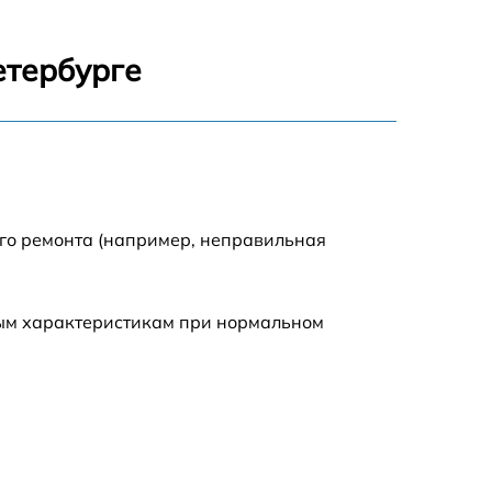
1800 р
етербурге
1100 р
1100 р
1800 р
ого ремонта (например, неправильная
1000 р
ным характеристикам при нормальном
1550 р
1550 р
750 р