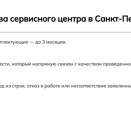
5
от 60 мин
ва сервисного центра в Санкт-П
от 60 мин
мплектующие — до 3 месяцев.
от 60 мин
D
от 60 мин
ости, который напрямую связан с качеством проведенн
S
от 60 мин
из строя, отказ в работе или несоответствие заявлен
S
от 60 мин
от 60 мин
5
от 60 мин