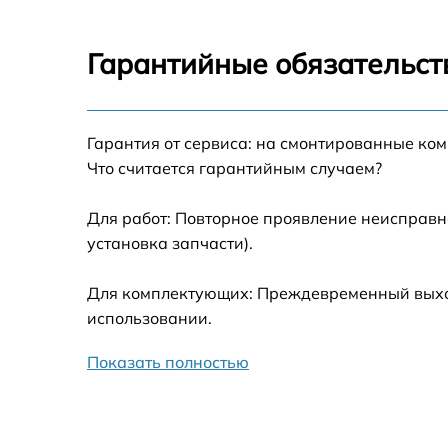
Замена блока управления Beko WMD 7512
S
Гарантийные обязательст
Ремонт/замена датчика температуры Beko
WMD 75125 S
Гарантия от сервиса: на смонтированные ко
Замена УБЛ Beko WMD 75125 S
Что считается гарантийным случаем?
Замена циркуляционного насоса Beko WM
75125 S
Для работ: Повторное проявление неисправн
установка запчасти).
Замена сливного шланга Beko WMD 75125 
Для комплектующих: Преждевременный выход 
Замена сливного насоса Beko WMD 75125 
использовании.
Показать полностью
Замена прессостата Beko WMD 75125 S
Замена заливного шланга Beko WMD 7512
S