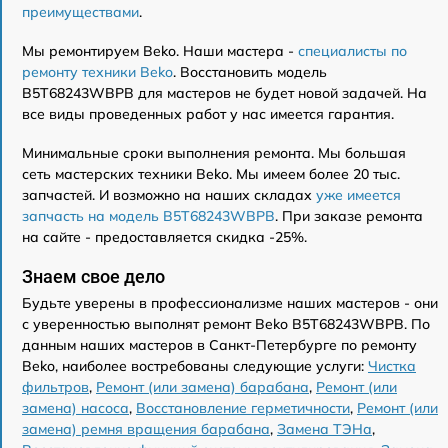
преимуществами
.
Мы ремонтируем Beko. Наши мастера -
специалисты по
ремонту техники Beko
. Восстановить модель
B5T68243WBPB для мастеров не будет новой задачей. На
все виды проведенных работ у нас имеется гарантия.
Минимальные сроки выполнения ремонта. Мы большая
сеть мастерских техники Beko. Мы имеем более 20 тыс.
запчастей. И возможно на наших складах
уже имеется
запчасть на модель B5T68243WBPB
. При заказе ремонта
на сайте - предоставляется скидка -25%.
Знаем свое дело
Будьте уверены в профессионализме наших мастеров - они
с уверенностью выполнят ремонт Beko B5T68243WBPB. По
данным наших мастеров в Санкт-Петербурге по ремонту
Beko, наиболее востребованы следующие услуги:
Чистка
фильтров
,
Ремонт (или замена) барабана
,
Ремонт (или
замена) насоса
,
Восстановление герметичности
,
Ремонт (или
замена) ремня вращения барабана
,
Замена ТЭНа
,