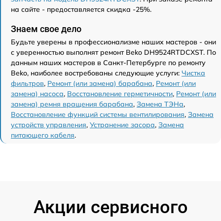
на сайте - предоставляется скидка -25%.
Знаем свое дело
Будьте уверены в профессионализме наших мастеров - они
с уверенностью выполнят ремонт Beko DH9524RTDCXST. По
данным наших мастеров в Санкт-Петербурге по ремонту
Beko, наиболее востребованы следующие услуги:
Чистка
фильтров
,
Ремонт (или замена) барабана
,
Ремонт (или
замена) насоса
,
Восстановление герметичности
,
Ремонт (или
замена) ремня вращения барабана
,
Замена ТЭНа
,
Восстановление функций системы вентилирования
,
Замена
устройств управления
,
Устранение засора
,
Замена
питающего кабеля
.
Акции сервисного