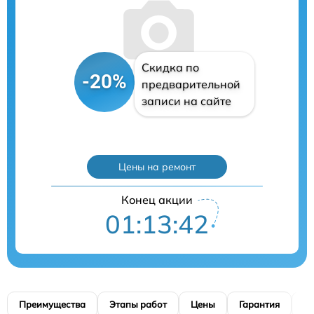
Скидка по
-20%
предварительной
записи на сайте
Цены на ремонт
Конец акции
01:13:41
Преимущества
Этапы работ
Цены
Гарантия
М