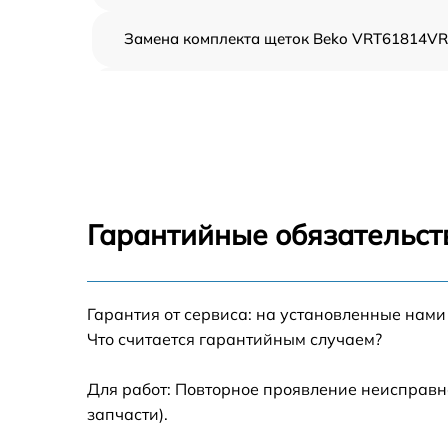
Замена комплекта щеток Beko VRT61814VR
Ремонт платы управления (восстановление)
Beko VRT61814VR
Замена корпуса Beko VRT61814VR
Замена аккумулятора Beko VRT61814VR
Гарантийные обязательст
Прошивка Beko VRT61814VR
Гарантия от сервиса: на установленные нами
Ремонт электродвигателя Beko VRT61814V
Что считается гарантийным случаем?
Для работ: Повторное проявление неисправн
запчасти).