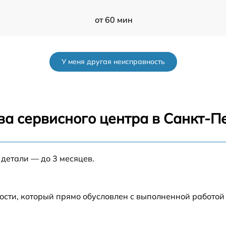
от 60 мин
от 60 мин
У меня другая неисправность
от 60 мин
от 60 мин
ва сервисного центра в Санкт-П
от 60 мин
 детали — до 3 месяцев.
R
от 60 мин
ости, который прямо обусловлен с выполненной работой