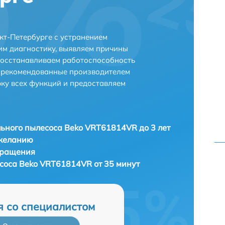
т-Петербурге с устранением
м диагностику, выявляем причины
восстанавливаем работоспособность
и рекомендованные производителем
рку всех функций и предоставляем
ьного пылесоса Beko VRT61814VR до 3 лет
 желанию
бращения
соса Beko VRT61814VR от 35 минут
я со специалистом