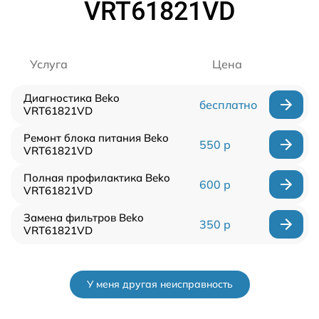
VRT61821VD
Услуга
Цена
Диагностика Beko
бесплатно
VRT61821VD
Ремонт блока питания Beko
550 р
VRT61821VD
Полная профилактика Beko
600 р
VRT61821VD
Замена фильтров Beko
350 р
VRT61821VD
У меня другая неисправность