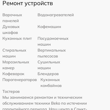
Ремонт устройств
Варочных
Водонагревателей
панелей
Духовых
Кофемашин
шкафов
Кухонных плит
Посудомоечных
машин
Стиральных
Вертикальных
машин
пылесосов
Морозильных
Сушильных
камер
машин
Кофеварок
Блендеров
Парогенераторов
Кухонных
комбайнов
Тостеров
Мы занимаемся ремонтом и техническим
обслуживанием техники Beko по истечении
гарантийного периода. Наш центр в Санкт-