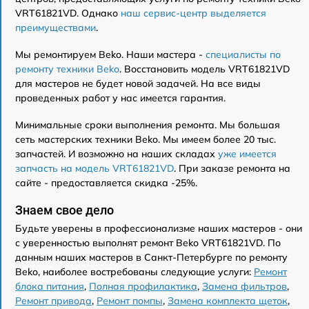
VRT61821VD. Однако
наш сервис-центр выделяется
преимуществами
.
Мы ремонтируем Beko. Наши мастера -
специалисты по
ремонту техники Beko
. Восстановить модель VRT61821VD
для мастеров не будет новой задачей. На все виды
проведенных работ у нас имеется гарантия.
Минимальные сроки выполнения ремонта. Мы большая
сеть мастерских техники Beko. Мы имеем более 20 тыс.
запчастей. И возможно на наших складах
уже имеется
запчасть на модель VRT61821VD
. При заказе ремонта на
сайте - предоставляется скидка -25%.
Знаем свое дело
Будьте уверены в профессионализме наших мастеров - они
с уверенностью выполнят ремонт Beko VRT61821VD. По
данным наших мастеров в Санкт-Петербурге по ремонту
Beko, наиболее востребованы следующие услуги:
Ремонт
блока питания
,
Полная профилактика
,
Замена фильтров
,
Ремонт привода
,
Ремонт помпы
,
Замена комплекта щеток
,